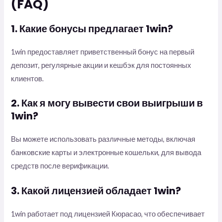
(FAQ)
1. Какие бонусы предлагает 1win?
1win предоставляет приветственный бонус на первый
депозит, регулярные акции и кешбэк для постоянных
клиентов.
2. Как я могу вывести свои выигрыши в
1win?
Вы можете использовать различные методы, включая
банковские карты и электронные кошельки, для вывода
средств после верификации.
3. Какой лицензией обладает 1win?
1win работает под лицензией Кюрасао, что обеспечивает