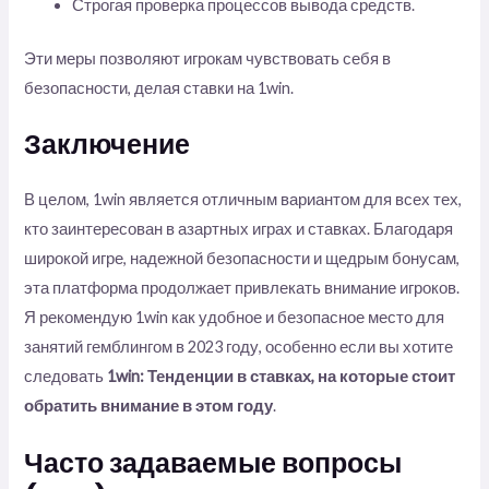
Строгая проверка процессов вывода средств.
Эти меры позволяют игрокам чувствовать себя в
безопасности, делая ставки на 1win.
Заключение
В целом, 1win является отличным вариантом для всех тех,
кто заинтересован в азартных играх и ставках. Благодаря
широкой игре, надежной безопасности и щедрым бонусам,
эта платформа продолжает привлекать внимание игроков.
Я рекомендую 1win как удобное и безопасное место для
занятий гемблингом в 2023 году, особенно если вы хотите
следовать
1win: Тенденции в ставках, на которые стоит
обратить внимание в этом году
.
Часто задаваемые вопросы