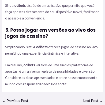
Sim, a
odibets
dispõe de um aplicativo que permite que você
faça apostas diretamente do seu dispositivo móvel, facilitando
o acesso e a conveniência.
5. Posso jogar em versões ao vivo dos
jogos de cassino?
Simplificando, sim! A
odibets
oferece jogos de cassino ao vivo,
permitindo uma experiência dinâmica e interativa.
Em resumo,
odibets
vai além de uma simples plataforma de
apostas; é um universo repleto de possibilidades e diversão.
Considere as dicas apresentadas e entre nesse emocionante
mundo com responsabilidade! Boa sorte!
←
Previous Post
Next Post
→