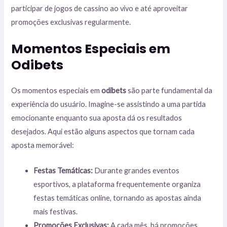
participar de jogos de cassino ao vivo e até aproveitar
promoções exclusivas regularmente.
Momentos Especiais em
Odibets
Os momentos especiais em
odibets
são parte fundamental da
experiência do usuário. Imagine-se assistindo a uma partida
emocionante enquanto sua aposta dá os resultados
desejados. Aqui estão alguns aspectos que tornam cada
aposta memorável:
Festas Temáticas:
Durante grandes eventos
esportivos, a plataforma frequentemente organiza
festas temáticas online, tornando as apostas ainda
mais festivas.
Promoções Exclusivas:
A cada mês, há promoções