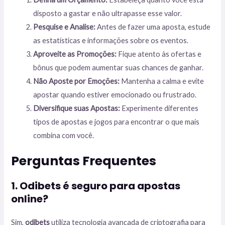
disposto a gastar e não ultrapasse esse valor.
Pesquise e Analise:
Antes de fazer uma aposta, estude
as estatísticas e informações sobre os eventos.
Aproveite as Promoções:
Fique atento às ofertas e
bônus que podem aumentar suas chances de ganhar.
Não Aposte por Emoções:
Mantenha a calma e evite
apostar quando estiver emocionado ou frustrado.
Diversifique suas Apostas:
Experimente diferentes
tipos de apostas e jogos para encontrar o que mais
combina com você.
Perguntas Frequentes
1. Odibets é seguro para apostas
online?
Sim,
odibets
utiliza tecnologia avançada de criptografia para