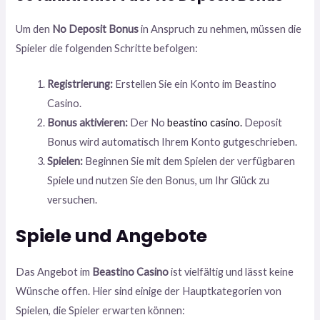
Um den
No Deposit Bonus
in Anspruch zu nehmen, müssen die
Spieler die folgenden Schritte befolgen:
Registrierung:
Erstellen Sie ein Konto im Beastino
Casino.
Bonus aktivieren:
Der No
beastino casino.
Deposit
Bonus wird automatisch Ihrem Konto gutgeschrieben.
Spielen:
Beginnen Sie mit dem Spielen der verfügbaren
Spiele und nutzen Sie den Bonus, um Ihr Glück zu
versuchen.
Spiele und Angebote
Das Angebot im
Beastino Casino
ist vielfältig und lässt keine
Wünsche offen. Hier sind einige der Hauptkategorien von
Spielen, die Spieler erwarten können: