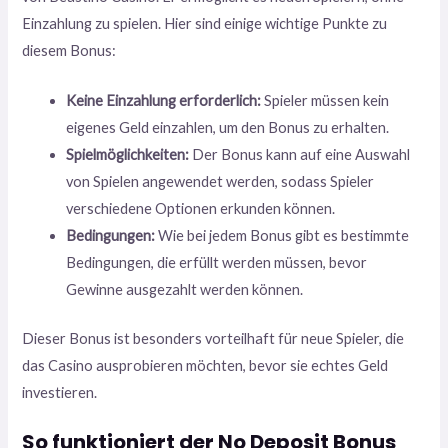
Einzahlung zu spielen. Hier sind einige wichtige Punkte zu
diesem Bonus:
Keine Einzahlung erforderlich:
Spieler müssen kein
eigenes Geld einzahlen, um den Bonus zu erhalten.
Spielmöglichkeiten:
Der Bonus kann auf eine Auswahl
von Spielen angewendet werden, sodass Spieler
verschiedene Optionen erkunden können.
Bedingungen:
Wie bei jedem Bonus gibt es bestimmte
Bedingungen, die erfüllt werden müssen, bevor
Gewinne ausgezahlt werden können.
Dieser Bonus ist besonders vorteilhaft für neue Spieler, die
das Casino ausprobieren möchten, bevor sie echtes Geld
investieren.
So funktioniert der No Deposit Bonus