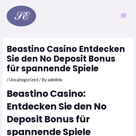
Skip
Main
to
Men
content
Post
navigation
Beastino Casino Entdecken
Sie den No Deposit Bonus
für spannende Spiele
/
Uncategorized
/ By
admlnlx
Beastino Casino:
Entdecken Sie den No
Deposit Bonus für
spannende Spiele