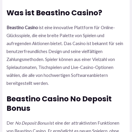
Was ist Beastino Casino?
Beastino Casino
ist eine innovative Plattform für Online-
Glücksspiele, die eine breite Palette von Spielen und
aufregenden Aktionen bietet. Das Casino ist bekannt für sein
benutzerfreundliches Design und seine vielfältigen
Zahlungsmethoden. Spieler können aus einer Vielzahl von
Spielautomaten, Tischspielen und Live-Casino-Optionen
wählen, die alle von hochwertigen Softwareanbietern
bereitgestellt werden.
Beastino Casino No Deposit
Bonus
Der
No Deposit Bonus
ist eine der attraktivsten Funktionen
von Beastino Casino. Er ermöglicht es neuen Spielern, ohne