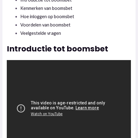
Kenmerken van boomsbet
Hoe inloggen op boomsbet
Voordelen van boomsbet
Veelgestelde vragen
Introductie tot boomsbet