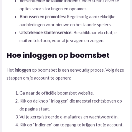
Verschillende betaalmethoden:
Ondersteunt diverse
opties voor stortingen en opnames.
Bonussen en promoties:
Regelmatig aantrekkelijke
aanbiedingen voor nieuwe en bestaande spelers.
Uitstekende klantenservice:
Beschikbaar via chat, e-
mail en telefoon, voor al je vragen en zorgen.
Hoe inloggen op boomsbet
Het
inloggen
op boomsbet is een eenvoudig proces. Volg deze
stappen om je account te openen:
Ga naar de officiële boomsbet website.
Klik op de knop “Inloggen” die meestal rechtsboven op
de pagina staat.
Vul je geregistreerde e-mailadres en wachtwoord in.
Klik op “Indienen” om toegang te krijgen tot je account.