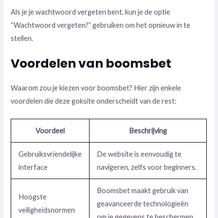
Als je je wachtwoord vergeten bent, kun je de optie
“Wachtwoord vergeten?” gebruiken om het opnieuw in te
stellen.
Voordelen van boomsbet
Waarom zou je kiezen voor boomsbet? Hier zijn enkele
voordelen die deze goksite onderscheidt van de rest:
Voordeel
Beschrijving
Gebruiksvriendelijke
De website is eenvoudig te
interface
navigeren, zelfs voor beginners.
Boomsbet maakt gebruik van
Hoogste
geavanceerde technologieën
veiligheidsnormen
om je gegevens te beschermen.