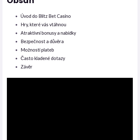
Obsah
Úvod do Blitz Bet Casino
Hry, které vás vtáhnou
Atraktivní bonusy a nabídky
Bezpečnost a důvěra
Možnosti plateb
Často kladené dotazy
Závěr