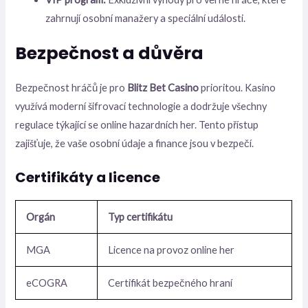
zahrnují osobní manažery a speciální události.
Bezpečnost a důvěra
Bezpečnost hráčů je pro
Blitz Bet Casino
prioritou. Kasino
využívá moderní šifrovací technologie a dodržuje všechny
regulace týkající se online hazardních her. Tento přístup
zajišťuje, že vaše osobní údaje a finance jsou v bezpečí.
Certifikáty a licence
Orgán
Typ certifikátu
MGA
Licence na provoz online her
eCOGRA
Certifikát bezpečného hraní