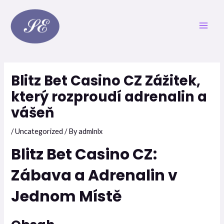
Skip
Main
to
Men
content
Post
navigation
Blitz Bet Casino CZ Zážitek,
který rozproudí adrenalin a
vášeň
/
Uncategorized
/ By
admlnlx
Blitz Bet Casino CZ:
Zábava a Adrenalin v
Jednom Místě