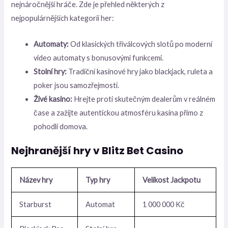
nejnáročnější hráče. Zde je přehled některých z
nejpopulárnějších kategorií her:
Automaty:
Od klasických tříválcových slotů po moderní
video automaty s bonusovými funkcemi.
Stolní hry:
Tradiční kasinové hry jako blackjack, ruleta a
poker jsou samozřejmostí.
Živé kasino:
Hrejte proti skutečným dealerům v reálném
čase a zažijte autentickou atmosféru kasina přímo z
pohodlí domova.
Nejhranější hry v Blitz Bet Casino
Název hry
Typ hry
Velikost Jackpotu
Starburst
Automat
1 000 000 Kč