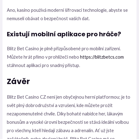
Ano, kasino používá moderní šifrovací technologie, abyste se
nemuseli obávat o bezpečnost vašich dat.
Existují mobilní aplikace pro hráče?
Blitz Bet Casino je plně přizpůsobené pro mobilní zařízení.
Můžete hrát přímo v prohlížeči nebo
https://blitzbetcs.com
stáhnout aplikaci pro snadný přístup.
Závěr
Blitz Bet Casino CZ není jen obyčejnou herní platformou; je to
svět plný dobrodružství a vzrušení, kde můžete prožít
nezapomenutelné chvíle. Díky bohaté nabídce her, lákavým
bonusům a vysoké úrovni bezpečnosti se stává ideální volbou
pro všechny, kteří hledají zábavu a adrenalin. Ať už jste
začátečník, nebo zkušený hráč, Blitz Bet Casino má co