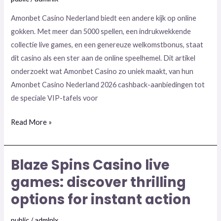
Van
live
Amonbet Casino Nederland biedt een andere kijk op online
games
gokken. Met meer dan 5000 spellen, een indrukwekkende
tot
collectie live games, en een genereuze welkomstbonus, staat
royale
dit casino als een ster aan de online speelhemel. Dit artikel
cashback
onderzoekt wat Amonbet Casino zo uniek maakt, van hun
Amonbet Casino Nederland 2026 cashback-aanbiedingen tot
de speciale VIP-tafels voor
Read More »
Blaze Spins Casino live
Blaze
Spins
games: discover thrilling
Casino
options for instant action
live
games:
public
/
admlnlx