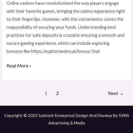
Online casinos have revolutionized the way players engage
essential
with their favorite games, bringing the casino experience right
tips
to their fingertips. However, with this convenience comes the
for
responsibility of securing your funds. Understanding best
secure
practices for safe deposits is crucial in ensuring a smooth and
deposits
secure gaming experience, which can include exploring
bonuses like https://euphoriawins.uk/bonus/ that
Read More »
1
2
Next
→
Copyright © 2022 Subhash Enterprise| Design And Develop By
SVNS
Advertising & Media