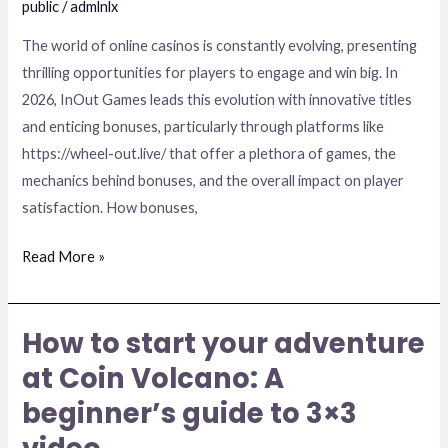
public
/
admlnlx
unlock
The world of online casinos is constantly evolving, presenting
exciting
thrilling opportunities for players to engage and win big. In
rewards
2026, InOut Games leads this evolution with innovative titles
with
and enticing bonuses, particularly through platforms like
every
https://wheel-out.live/ that offer a plethora of games, the
spin
mechanics behind bonuses, and the overall impact on player
satisfaction. How bonuses,
Read More »
How to start your adventure
How
to
at Coin Volcano: A
start
beginner’s guide to 3×3
your
adventure