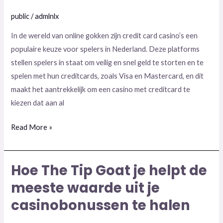
bij
public
/
admlnlx
Credit
Card
In de wereld van online gokken zijn credit card casino’s een
Casinos
populaire keuze voor spelers in Nederland. Deze platforms
Nederland
stellen spelers in staat om veilig en snel geld te storten en te
2026?
spelen met hun creditcards, zoals Visa en Mastercard, en dit
Slots
maakt het aantrekkelijk om een casino met creditcard te
en
kiezen dat aan al
meer
Read More »
Hoe The Tip Goat je helpt de
Hoe
The
meeste waarde uit je
Tip
casinobonussen te halen
Goat
je