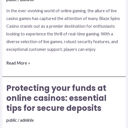
discover
In the ever-evolving world of online gaming, the allure of live
thrilling
casino games has captured the attention of many. Blaze Spins
options
Casino stands out as a premier destination for enthusiasts
for
looking to experience the thrill of real-time gaming. With a
instant
diverse selection of live games, robust security features, and
action
exceptional customer support, players can enjoy
Read More »
Protecting your funds at
Protecting
your
online casinos: essential
funds
tips for secure deposits
at
online
public
/
admlnlx
casinos: