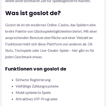
einem unverzichtbaren Ziel für Spielbegeisterte machen.
Was ist goslot de?
Goslot de ist ein modernes Online-Casino, das Spielern eine
breite Palette von Glücksspielmöglichkeiten bietet. Mit einer
ansprechenden Benutzeroberfläche und einer Vielzahl an
Funktionen hebt sich diese Plattform von anderen ab. Ob
Slots, Tischspiele oder Live-Dealer-Spiele – hier gibt es für
jeden Geschmack etwas.
Funktionen von goslot de
Einfache Registrierung
Vielfältige Zahlungssysteme
Mobil optimierte Spiele
Attraktives VIP-Programm