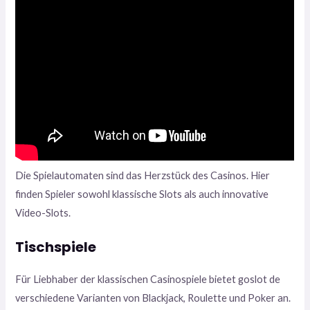
Die Spielautomaten sind das Herzstück des Casinos. Hier
finden Spieler sowohl klassische Slots als auch innovative
Video-Slots.
Tischspiele
Für Liebhaber der klassischen Casinospiele bietet goslot de
verschiedene Varianten von Blackjack, Roulette und Poker an.