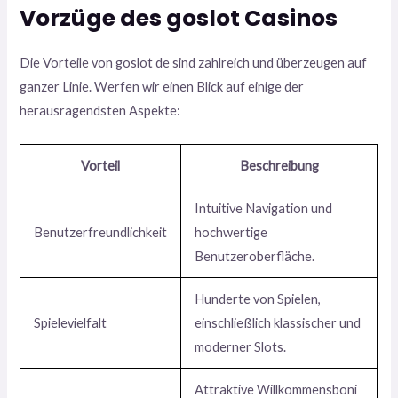
Vorzüge des goslot Casinos
Die Vorteile von goslot de sind zahlreich und überzeugen auf
ganzer Linie. Werfen wir einen Blick auf einige der
herausragendsten Aspekte:
Vorteil
Beschreibung
Intuitive Navigation und
Benutzerfreundlichkeit
hochwertige
Benutzeroberfläche.
Hunderte von Spielen,
Spielevielfalt
einschließlich klassischer und
moderner Slots.
Attraktive Willkommensboni