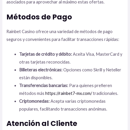
asociados para aprovechar al máximo estas ofertas.
Métodos de Pago
Rainbet Casino ofrece una variedad de métodos de pago
seguros y convenientes para facilitar transacciones rápidas:
Tarjetas de crédito y débito:
Aceita Visa, MasterCard y
otras tarjetas reconocidas.
Billeteras electrónicas:
Opciones como Skrill y Neteller
están disponibles.
Transferencias bancarias:
Para quienes prefieren
métodos más
https://rainbet7-mx.com/
tradicionales.
Criptomonedas:
Acepta varias criptomonedas
populares, facilitando transacciones anónimas.
Atención al Cliente