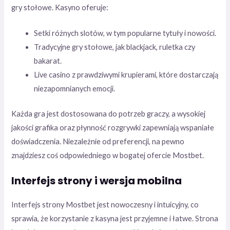
gry stołowe. Kasyno oferuje:
Setki różnych slotów, w tym popularne tytuły i nowości.
Tradycyjne gry stołowe, jak blackjack, ruletka czy
bakarat.
Live casino z prawdziwymi krupierami, które dostarczają
niezapomnianych emocji.
Każda gra jest dostosowana do potrzeb graczy, a wysokiej
jakości grafika oraz płynność rozgrywki zapewniają wspaniałe
doświadczenia. Niezależnie od preferencji, na pewno
znajdziesz coś odpowiedniego w bogatej ofercie Mostbet.
Interfejs strony i wersja mobilna
Interfejs strony Mostbet jest nowoczesny i intuicyjny, co
sprawia, że korzystanie z kasyna jest przyjemne i łatwe. Strona