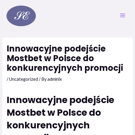
Skip
Main
to
Men
content
Post
navigation
Innowacyjne podejście
Mostbet w Polsce do
konkurencyjnych promocji
/
Uncategorized
/ By
admlnlx
Innowacyjne podejście
Mostbet w Polsce do
konkurencyjnych