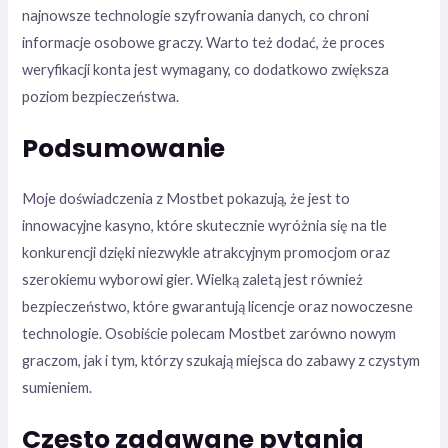
najnowsze technologie szyfrowania danych, co chroni
informacje osobowe graczy. Warto też dodać, że proces
weryfikacji konta jest wymagany, co dodatkowo zwiększa
poziom bezpieczeństwa.
Podsumowanie
Moje doświadczenia z Mostbet pokazują, że jest to
innowacyjne kasyno, które skutecznie wyróżnia się na tle
konkurencji dzięki niezwykle atrakcyjnym promocjom oraz
szerokiemu wyborowi gier. Wielką zaletą jest również
bezpieczeństwo, które gwarantują licencje oraz nowoczesne
technologie. Osobiście polecam Mostbet zarówno nowym
graczom, jak i tym, którzy szukają miejsca do zabawy z czystym
sumieniem.
Często zadawane pytania