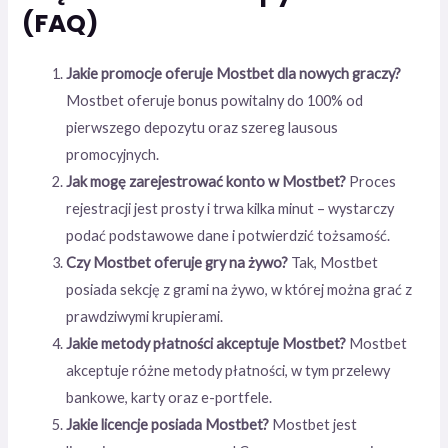
(FAQ)
Jakie promocje oferuje Mostbet dla nowych graczy?
Mostbet oferuje bonus powitalny do 100% od
pierwszego depozytu oraz szereg lausous
promocyjnych.
Jak mogę zarejestrować konto w Mostbet?
Proces
rejestracji jest prosty i trwa kilka minut – wystarczy
podać podstawowe dane i potwierdzić tożsamość.
Czy Mostbet oferuje gry na żywo?
Tak, Mostbet
posiada sekcję z grami na żywo, w której można grać z
prawdziwymi krupierami.
Jakie metody płatności akceptuje Mostbet?
Mostbet
akceptuje różne metody płatności, w tym przelewy
bankowe, karty oraz e-portfele.
Jakie licencje posiada Mostbet?
Mostbet jest