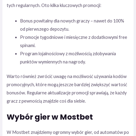
tych regularnych. Oto kilka kluczowych promocji:
Bonus powitalny dla nowych graczy – nawet do 100%
od pierwszego depozytu.
Promocje tygodniowe i miesięczne z dodatkowymi free
spinami.
Program lojalnościowy z możliwością zdobywania
punktów wymiennych na nagrody.
Warto również zwrócić uwagę na możliwość używania kodów
promocyjnych, które mogą jeszcze bardziej zwiększyć wartość
bonusów. Regularne aktualizacje promocji sprawiają, że każdy
gracz z pewnością znajdzie coś dla siebie.
Wybór gier w Mostbet
W Mostbet znajdziemy ogromny wybór gier, od automatów po