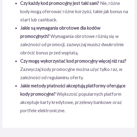
Czy każdy kod promocyjny jest taki sam?
Nie, różne
kody mogą oferować różne korzyści, takie jak bonus na
start lub cashback.
Jakie są wymagania obrotowe dla kodów
promocyjnych?
Wymagania obrotowe różnią się w
zależności od promocji, zazwyczaj musisz dwukrotnie
obrócić bonus przed wypłatą.
Czy mogę wykorzystać kod promocyjny więcej niż raz?
Zazwyczaj kody promocyjne można użyć tylko raz, w
zależności od regulaminu oferty.
Jakie metody płatności akceptują platformy oferujące
kody promocyjne?
Większość popularnych platform
akceptuje karty kredytowe, przelewy bankowe oraz
portfele elektroniczne.