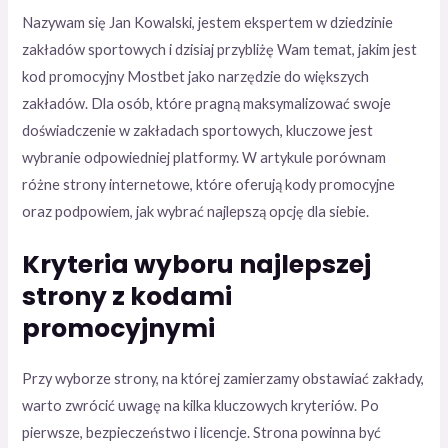
Nazywam się Jan Kowalski, jestem ekspertem w dziedzinie
zakładów sportowych i dzisiaj przybliżę Wam temat, jakim jest
kod promocyjny Mostbet jako narzędzie do większych
zakładów. Dla osób, które pragną maksymalizować swoje
doświadczenie w zakładach sportowych, kluczowe jest
wybranie odpowiedniej platformy. W artykule porównam
różne strony internetowe, które oferują kody promocyjne
oraz podpowiem, jak wybrać najlepszą opcję dla siebie.
Kryteria wyboru najlepszej
strony z kodami
promocyjnymi
Przy wyborze strony, na której zamierzamy obstawiać zakłady,
warto zwrócić uwagę na kilka kluczowych kryteriów. Po
pierwsze, bezpieczeństwo i licencje. Strona powinna być