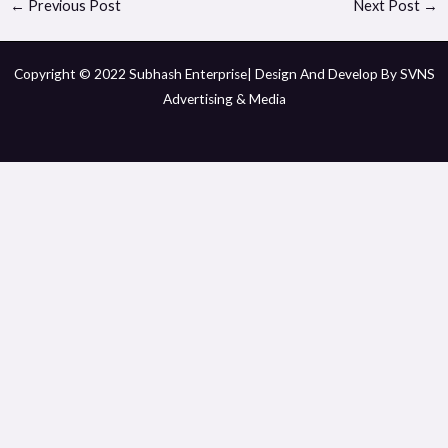
←
Previous Post
Next Post
→
Copyright © 2022 Subhash Enterprise| Design And Develop By
SVNS
Advertising & Media