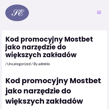
Skip
Main
to
Men
content
Post
navigation
Kod promocyjny Mostbet
jako narzędzie do
większych zakładów
/
Uncategorized
/ By
admlnlx
Kod promocyjny Mostbet
jako narzędzie do
większych zakładów