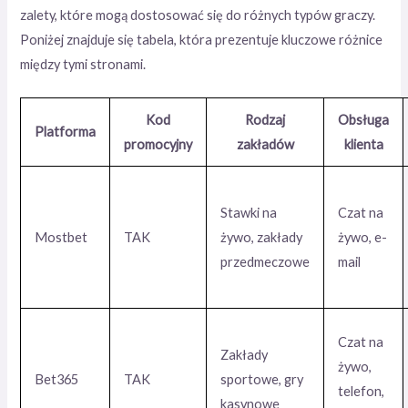
zalety, które mogą dostosować się do różnych typów graczy.
Poniżej znajduje się tabela, która prezentuje kluczowe różnice
między tymi stronami.
Kod
Rodzaj
Obsługa
Platforma
promocyjny
zakładów
klienta
Stawki na
Czat na
Mostbet
TAK
żywo, zakłady
żywo, e-
przedmeczowe
mail
Czat na
Zakłady
żywo,
Bet365
TAK
sportowe, gry
telefon,
kasynowe