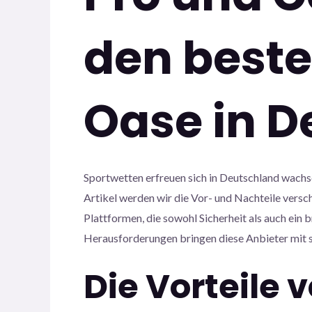
den beste
Oase in D
Sportwetten erfreuen sich in Deutschland wachs
Artikel werden wir die Vor- und Nachteile vers
Plattformen, die sowohl Sicherheit als auch ein
Herausforderungen bringen diese Anbieter mit s
Die Vorteile