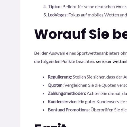
Tipico:
Beliebt für seine deutschen Wurz
LeoVegas:
Fokus auf mobiles Wetten und 
Worauf Sie be
Bei der Auswahl eines Sportwettenanbieters ohne
die folgenden Punkte beachten:
seriöser wettan
Regulierung:
Stellen Sie sicher, dass der 
Quoten:
Vergleichen Sie die Quoten versc
Zahlungsmethoden:
Achten Sie darauf, d
Kundenservice:
Ein guter Kundenservice so
Boni und Promotions:
Überprüfen Sie die