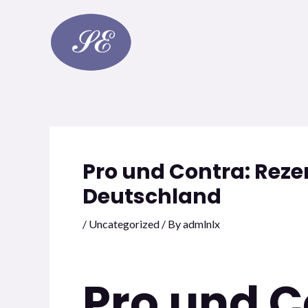
Skip
to
content
Post
navigation
Pro und Contra: Reze
Deutschland
/
Uncategorized
/ By
admlnlx
Pro und C