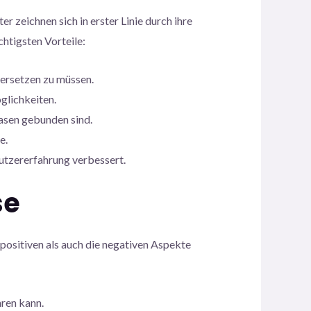
 zeichnen sich in erster Linie durch ihre
chtigsten Vorteile:
ersetzen zu müssen.
glichkeiten.
asen gebunden sind.
e.
utzererfahrung verbessert.
se
e positiven als auch die negativen Aspekte
hren kann.