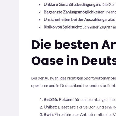
Unklare Geschäftsbedingungen:
Die Gesc
Begrenzte Zahlungsmöglichkeiten:
Manch
Unsicherheiten bei der Auszahlungsrate:
Risiko von Spielsucht:
Schneller Zugriff a
Die besten A
Oase in Deut
Bei der Auswahl des richtigen Sportwettenanbiet
operieren und in Deutschland besonders beliebt 
Bet365:
Bekannt für seine umfangreiche
Unibet:
Bietet attraktive Boni und eine b
Bwin:
Ein erfahrener Anbieter mit einer V