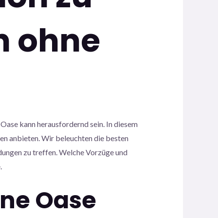
n ohne
 Oase kann herausfordernd sein. In diesem
en anbieten. Wir beleuchten die besten
eidungen zu treffen. Welche Vorzüge und
.
hne Oase