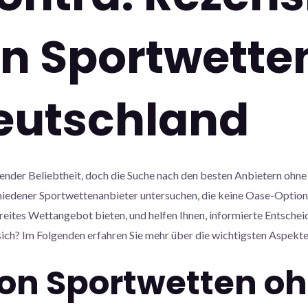
n Sportwette
eutschland
ender Beliebtheit, doch die Suche nach den besten Anbietern ohne
chiedener Sportwettenanbieter untersuchen, die keine Oase-Option
 breites Wettangebot bieten, und helfen Ihnen, informierte Entsch
ich? Im Folgenden erfahren Sie mehr über die wichtigsten Aspekte
 von Sportwetten o