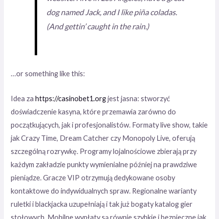
dog named Jack, and I like piña coladas.
(And gettin’ caught in the rain.)
…or something like this:
Idea za
https://casinobet1.org
jest jasna: stworzyć
doświadczenie kasyna, które przemawia zarówno do
początkujących, jak i profesjonalistów. Formaty live show, takie
jak Crazy Time, Dream Catcher czy Monopoly Live, oferują
szczególną rozrywkę. Programy lojalnościowe zbierają przy
każdym zakładzie punkty wymienialne później na prawdziwe
pieniądze. Gracze VIP otrzymują dedykowane osoby
kontaktowe do indywidualnych spraw. Regionalne warianty
ruletki i blackjacka uzupełniają i tak już bogaty katalog gier
stołowych. Mobilne wypłaty są równie szybkie i bezpieczne jak