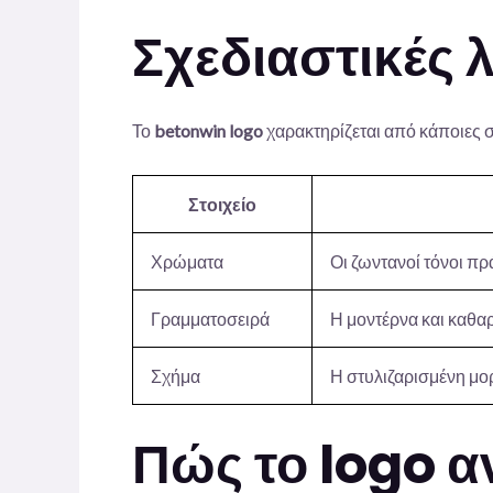
Σχεδιαστικές 
Το
betonwin logo
χαρακτηρίζεται από κάποιες σ
Στοιχείο
Χρώματα
Οι ζωντανοί τόνοι πρ
Γραμματοσειρά
Η μοντέρνα και καθα
Σχήμα
Η στυλιζαρισμένη μο
Πώς το logo αν