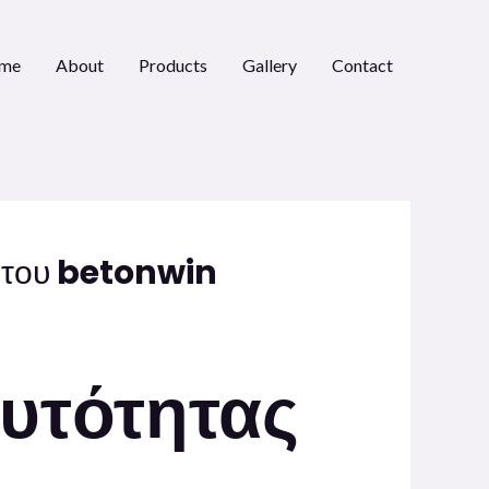
me
About
Products
Gallery
Contact
o του betonwin
αυτότητας