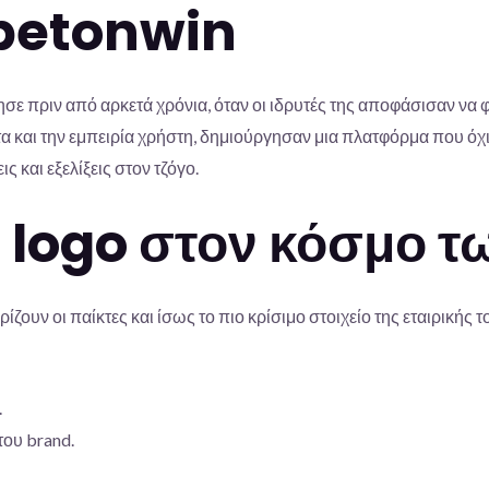
 betonwin
ησε πριν από αρκετά χρόνια, όταν οι ιδρυτές της αποφάσισαν να 
τα και την εμπειρία χρήστη, δημιούργησαν μια πλατφόρμα που όχι
ις και εξελίξεις στον τζόγο.
 logo στον κόσμο τ
ίζουν οι παίκτες και ίσως το πιο κρίσιμο στοιχείο της εταιρικής 
.
του brand.