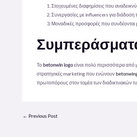
Στοχευμένες διαφημίσεις που αναδεικνύο
Συνεργασίες με influencers για διάδοση 
Μοναδικές προσφορές που συνδέονται μ
Συμπεράσματ
Το
betonwin logo
είναι πολύ περισσότερα από μι
στρατηγικές marketing που ενώνουν
betonwin
πρωτοπόρους στον τομέα των διαδικτυακών τυ
←
Previous Post