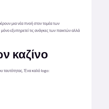
φέρουν μια νέα πνοή στον τομέα των
 μόνο εξυπηρετεί τις ανάγκες των παικτών αλλά
ων καζίνο
του ταυτότητας. Ένα καλό logo: