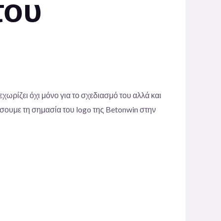
του
εχωρίζει όχι μόνο για το σχεδιασμό του αλλά και
ήσουμε τη σημασία του logo της Betonwin στην