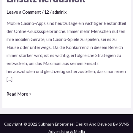
Apps
Leave a Comment
/
12
/
admlnlx
und
das
Mobile Casino-Apps sind heutzutage ein wichtiger Bestandteil
Maximum
der Online-Glücksspielbranche. Immer mehr Menschen nutzen
aus
ihre mobilen Geräte, um Casino-Spiele zu spielen, sei es zu
seinem
Hause oder unterwegs. Da die Konkurrenz in diesem Bereich
Einsatz
immer stärker wird, ist es wichtig, erfolgreiche Strategien zu
herausholt
entwickeln, um das Maximum aus seinem Einsatz
herauszuholen und gleichzeitig sicherzustellen, dass man einen
[…]
Read More »
Copyright © 2022 Subhash Enterprise| Design And Develop By
SVNS
Advertising & Media