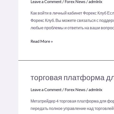
Leave a Comment
/
Forex News
/
admlnlx
онлайн
Альпари
Как войти в личный кабинет Форекс Клуб Ес
Евразия
Форекс Клуб. Вы можете связаться с поддер
любые проблемы и ответить на ваши вопросы
Read More »
торговая платформа д
торговая
платформа
Leave a Comment
/
Forex News
/
admlnlx
для
Форекса
Метатрейдер 4 торговая платформа для форек
передать полное управление над торговлей