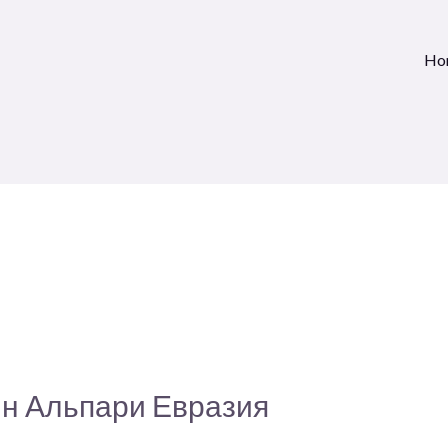
Ho
йн Альпари Евразия