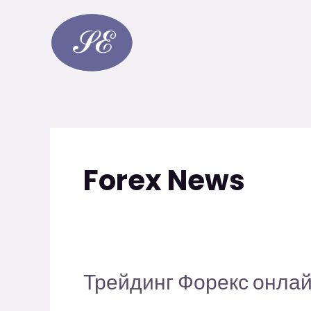
Skip
to
content
Forex News
Трейдинг Форекс онла
Трейдинг
Форекс