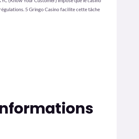
es KYC (Know Your Customer) impose que le casino
régulations. 5 Gringo Casino facilite cette tâche
 informations