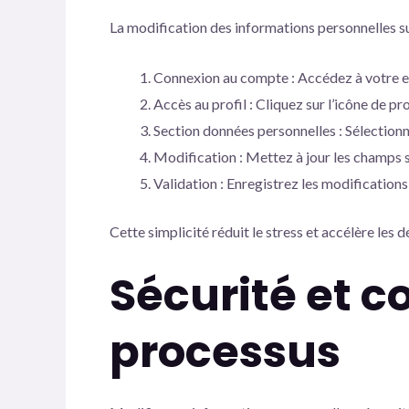
La modification des informations personnelles sur
Connexion au compte : Accédez à votre e
Accès au profil : Cliquez sur l’icône de pro
Section données personnelles : Sélectionn
Modification : Mettez à jour les champs s
Validation : Enregistrez les modifications
Cette simplicité réduit le stress et accélère les 
Sécurité et c
processus