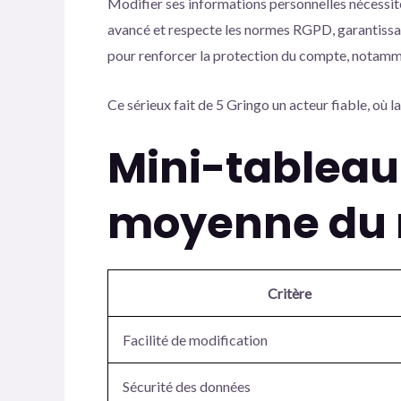
Modifier ses informations personnelles nécessite
avancé et respecte les normes RGPD, garantissan
pour renforcer la protection du compte, notamm
Ce sérieux fait de 5 Gringo un acteur fiable, où l
Mini-tableau 
moyenne du
Critère
Facilité de modification
Sécurité des données