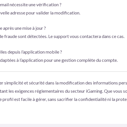
mail nécessite une vérification ?
uvelle adresse pour valider la modification.
 après une mise à jour ?
de fraude sont détectées. Le support vous contactera dans ce cas.
les depuis l’application mobile ?
 adaptées à l’application pour une gestion complète du compte.
er simplicité et sécurité dans la modification des informations pe
ectant les exigences réglementaires du secteur iGaming. Que vous s
ofil est facile à gérer, sans sacrifier la confidentialité ni la prote