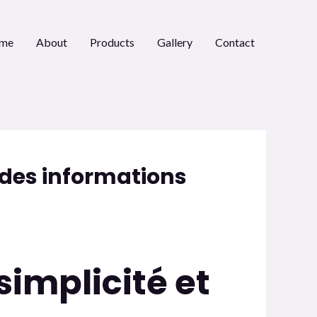
me
About
Products
Gallery
Contact
 des informations
implicité et