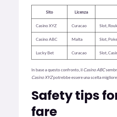
Sito
Licenza
Casino XYZ
Curacao
Slot, Roul
Casino ABC
Malta
Slot, Poke
Lucky Bet
Curacao
Slot, Casi
In base a questo confronto, il
Casino ABC
sembra 
Casino XYZ
potrebbe essere una scelta migliore 
Safety tips f
fare