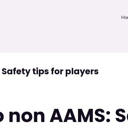
Ho
 Safety tips for players
no non AAMS: S