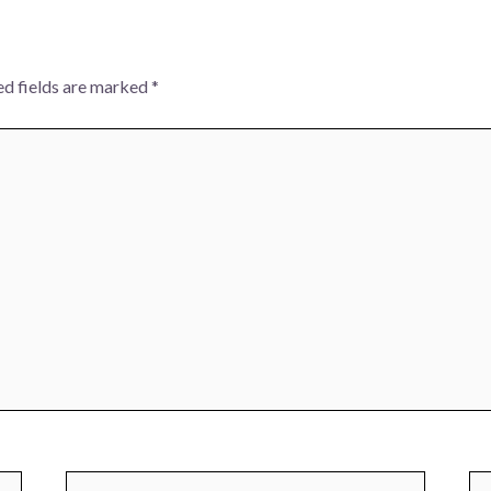
ed fields are marked
*
Email*
We