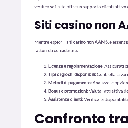
verifica se il sito offre un supporto clienti atti
Siti casino non 
Mentre esplori i
siti casino non AAMS
, è essenz
fattori da considerare:
Licenza e regolamentazione:
Assicurati ch
Tipi di giochi disponibili:
Controlla la varie
Metodi di pagamento:
Analizza le opzioni
Bonus e promozioni:
Valuta l’attrattiva de
Assistenza clienti:
Verifica la disponibilit
Confronto tra