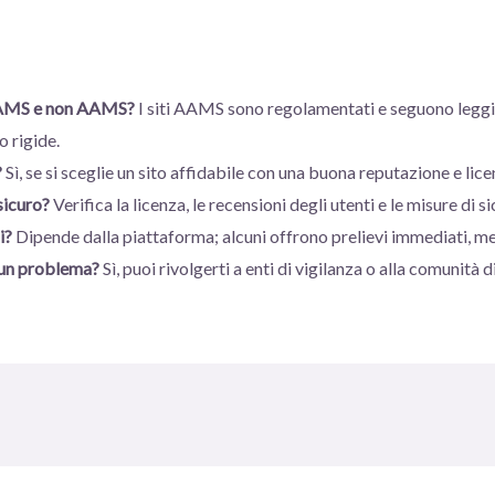
i AAMS e non AAMS?
I siti AAMS sono regolamentati e seguono leggi 
 rigide.
?
Sì, se si sceglie un sito affidabile con una buona reputazione e lice
sicuro?
Verifica la licenza, le recensioni degli utenti e le misure di
i?
Dipende dalla piattaforma; alcuni offrono prelievi immediati, me
 un problema?
Sì, puoi rivolgerti a enti di vigilanza o alla comunità