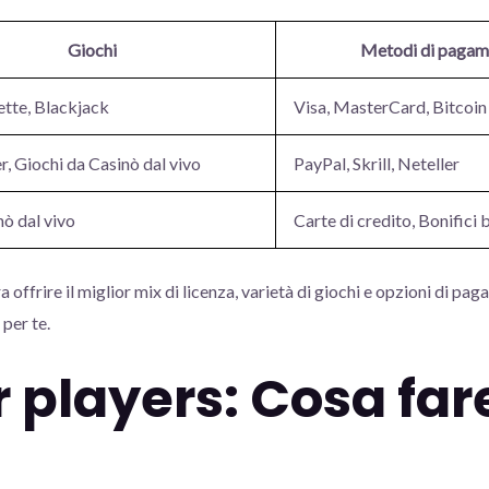
Giochi
Metodi di pagam
ette, Blackjack
Visa, MasterCard, Bitcoin
r, Giochi da Casinò dal vivo
PayPal, Skrill, Neteller
nò dal vivo
Carte di credito, Bonifici 
offrire il miglior mix di licenza, varietà di giochi e opzioni di paga
per te.
or players: Cosa fa