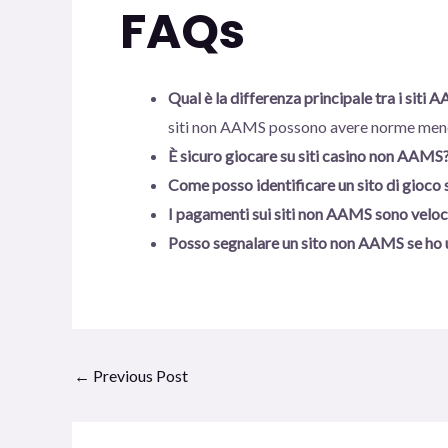
FAQs
Qual è la differenza principale tra i sit
siti non AAMS possono avere norme meno
È sicuro giocare su siti casino non AAMS
Come posso identificare un sito di gioco 
I pagamenti sui siti non AAMS sono veloc
Posso segnalare un sito non AAMS se ho
←
Previous Post