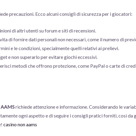
iede precauzioni. Ecco alcuni consigli di sicurezza per i giocatori:
ioni di altri utenti su forum e siti di recensioni.
vita di fornire dati personali non necessari, come il numero di prev
ini e le condizioni, specialmente quelli relativi ai prelievi.
get e non superarlo per evitare giochi eccessivi.
erisci metodi che offrono protezione, come PayPal o carte di credi
on AAMS
richiede attenzione e informazione. Considerando le variabi
amente ogni aspetto e di seguire i consigli pratici forniti, così da 
e!
casino non aams