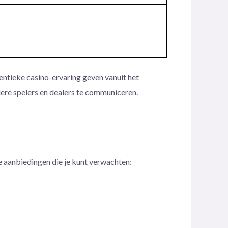
hentieke casino-ervaring geven vanuit het
ndere spelers en dealers te communiceren.
e aanbiedingen die je kunt verwachten: