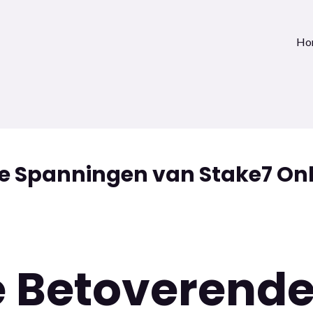
Ho
 Spanningen van Stake7 Onl
e Betoverende