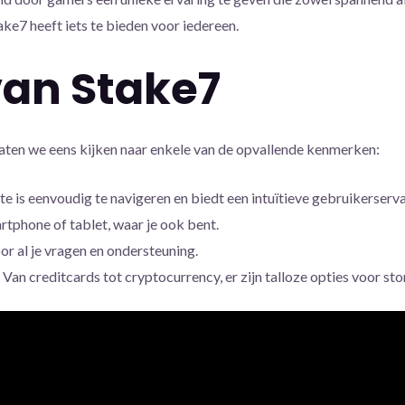
ake7 heeft iets te bieden voor iedereen.
an Stake7
aten we eens kijken naar enkele van de opvallende kenmerken:
e is eenvoudig te navigeren en biedt een intuïtieve gebruikerserva
rtphone of tablet, waar je ook bent.
or al je vragen en ondersteuning.
an creditcards tot cryptocurrency, er zijn talloze opties voor st