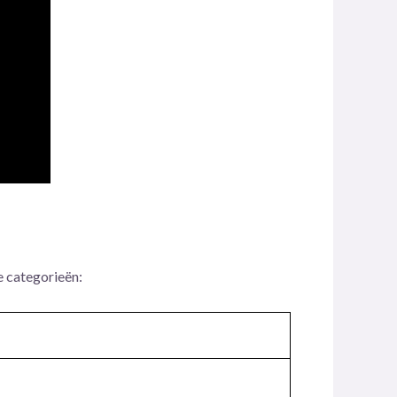
e categorieën: